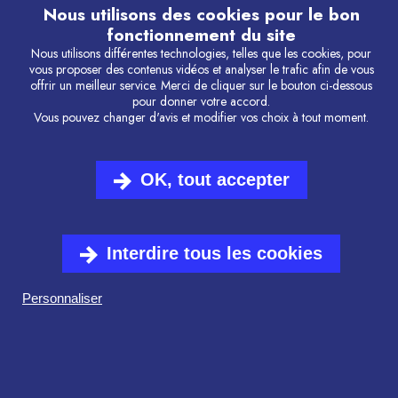
Licence de catégorie 3 : diffuseur de spectacles
Nous utilisons des cookies pour le bon
fonctionnement du site
Nous utilisons différentes technologies, telles que les cookies, pour
CRÉATION DU SITE
vous proposer des contenus vidéos et analyser le trafic afin de vous
offrir un meilleur service. Merci de cliquer sur le bouton ci-dessous
pour donner votre accord.
Agence Absolu
Vous pouvez changer d'avis et modifier vos choix à tout moment.
HÉBERGEMENT DU SITE
OK, tout accepter
OVH
Interdire tous les cookies
DONNÉES COLLECTÉES A L'OCCASION DE LA
Personnaliser
CONSULTATION DU SITE
Notre site est susceptible de collecter des
données sur la date, les pages consultées, le