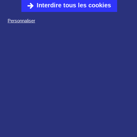
Interdire tous les cookies
SAISON
Personnaliser
2026/2027
Réservez dès maintenant votre abonnement
pour la saison 2026-2027 ! Portée par des
artistes de renommée internationale comme de
jeunes talents émergents, cette programmation
vous invite à partager des moments musicaux
riches en émotion.
Nouveauté saison 2026/2027 : rencontres
avant-concert
Rendez vous dès 18h15, les 13 octobre 2026 et